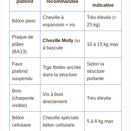
plafond
recommandée
indicative
Cheville à
Très élevée (>
Béton plein
expansion + vis
25 kg)
Plaque de
Cheville Molly
ou
plâtre
10 à 15 kg max
à bascule
(BA13)
Faux
Selon la
Tige filetée ancrée
plafond
structure
dans la structure
suspendu
portante
Bois
Vis à bois
(charpente
Très élevée
directement
visible)
Béton
Cheville spéciale
5 à 8 kg max
cellulaire
béton cellulaire