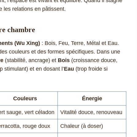
t, l’espace est vivant et équilibré. Quand il stagne
 les relations en pâtissent.
otre chambre
ments (Wu Xing)
: Bois, Feu, Terre, Métal et Eau.
es couleurs et des formes spécifiques. Dans une
re
(stabilité, ancrage) et
Bois
(croissance douce,
p stimulant) et en dosant l’
Eau
(trop froide si
Couleurs
Énergie
ert sauge, vert céladon
Vitalité douce, renouveau
erracotta, rouge doux
Chaleur (à doser)