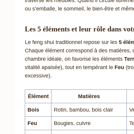
traverse les meubles. Quand il circule libremen
ou s’emballe, le sommeil, le bien-être et même
Les 5 éléments et leur rôle dans v
Le feng shui traditionnel repose sur les
5 élé
Chaque élément correspond à des matières, d
chambre idéale, on favorise les éléments
Ter
vitalité apaisée), tout en tempérant le
Feu
(tro
excessive).
Élément
Matières
Bois
Rotin, bambou, bois clair
V
Feu
Bougies, cuivre
T